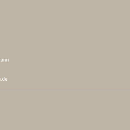
.
mann
e.de