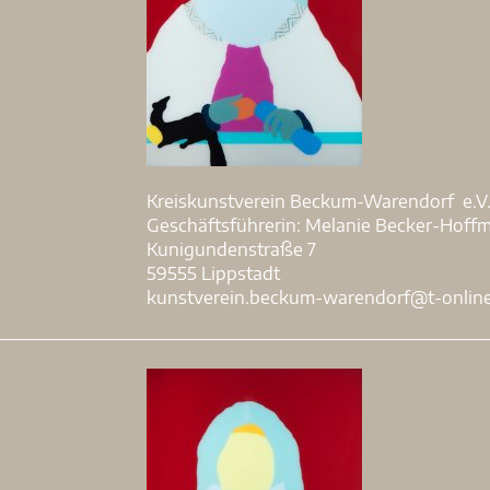
Kreiskunstverein Beckum-Warendorf e.V
Geschäftsführerin: Melanie Becker-Hoff
Kunigundenstraße 7
59555 Lippstadt
kunstverein.beckum-warendorf@t-onlin