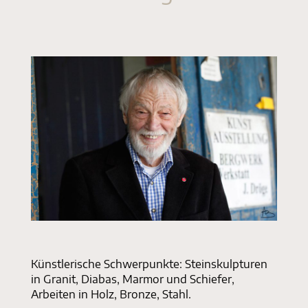
Drö
Joha
Insta
135 
Künstlerische Schwerpunkte: Steinskulpturen
in Granit, Diabas, Marmor und Schiefer,
Arbeiten in Holz, Bronze, Stahl.