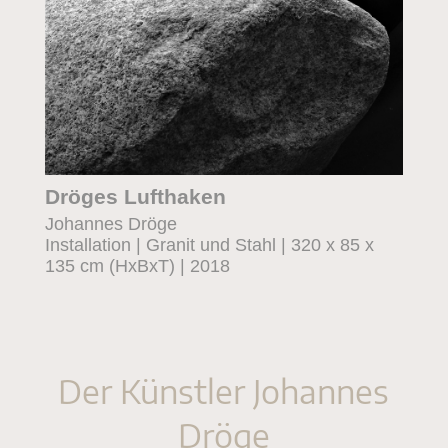
Dröges Lufthaken
Johannes Dröge
Installation | Granit und Stahl | 320 x 85 x
135 cm (HxBxT) | 2018
Der Künstler Johannes
Dröge