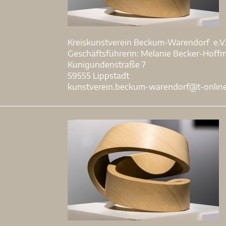
Kreiskunstverein Beckum-Warendorf e.V
Geschäftsführerin: Melanie Becker-Hoff
Kunigundenstraße 7
59555 Lippstadt
kunstverein.beckum-warendorf@t-onlin