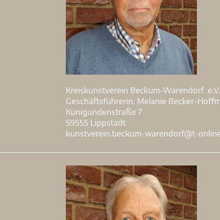
Kreiskunstverein Beckum-Warendorf e.V
Geschäftsführerin: Melanie Becker-Hoff
Kunigundenstraße 7
59555 Lippstadt
kunstverein.beckum-warendorf@t-onlin