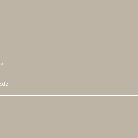
.
mann
e.de