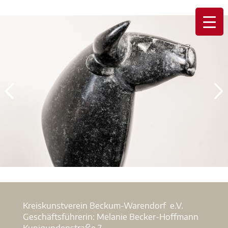
Kreiskunstverein Beckum-Warendorf e.V.
Geschäftsführerin: Melanie Becker-Hoffmann
Kunigundenstraße 7