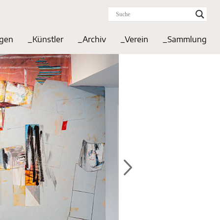
ngen
_Künstler
_Archiv
_Verein
_Sammlung